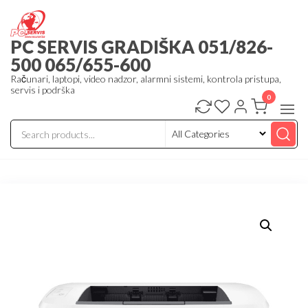
Skip
to
PC SERVIS GRADIŠKA 051/826-
the
500 065/655-600
content
Računari, laptopi, video nadzor, alarmni sistemi, kontrola pristupa,
servis i podrška
0