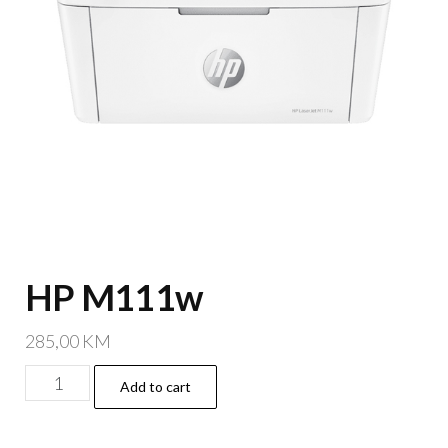
HP M111w
285,00
KM
HP
Add to cart
M111w
quantity